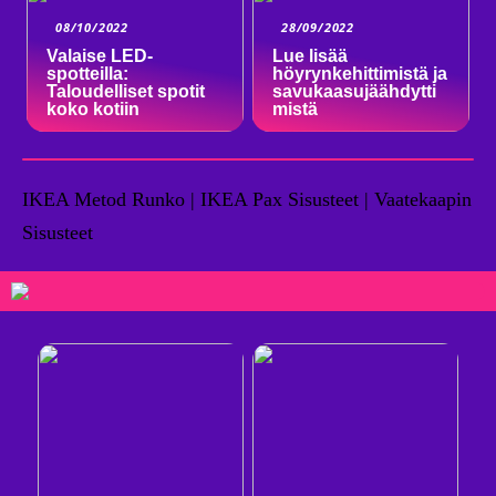
08/10/2022
28/09/2022
Valaise LED-
Lue lisää
spotteilla:
höyrynkehittimistä ja
Taloudelliset spotit
savukaasujäähdytti
koko kotiin
mistä
IKEA Metod Runko | IKEA Pax Sisusteet | Vaatekaapin
Sisusteet