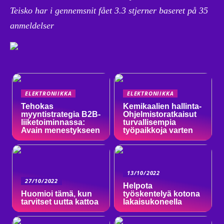
Teisko har i gennemsnit fået
3.3
stjerner baseret på
35
anmeldelser
ELEKTRONIIKKA
ELEKTRONIIKKA
Tehokas
Kemikaalien hallinta-
myyntistrategia B2B-
Ohjelmistoratkaisut
liiketoiminnassa:
turvallisempia
Avain menestykseen
työpaikkoja varten
13/10/2022
27/10/2022
Helpota
Huomioi tämä, kun
työskentelyä kotona
tarvitset uutta kattoa
lakaisukoneella