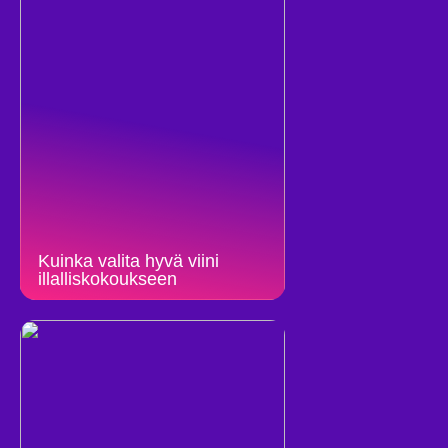
Kuinka valita hyvä viini
illalliskokoukseen