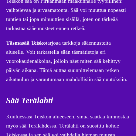
Teiskon sää on Pirkanmaan maakunnalle tyypillinen:
vaihtelevaa ja arvaamatonta. Sää voi muuttua nopeasti
tuntien tai jopa minuuttien sisällä, joten on tärkeää
tarkastaa sääennusteet ennen retkeä.
Täsmäsää Teisko
tarjoaa tarkkoja sääennusteita
alueelle. Voit tarkastella sään täsmätietoja eri
vuorokaudenaikoina, jolloin näet miten sää kehittyy
päivän aikana. Tämä auttaa suunnittelemaan retken
aikataulun ja varautumaan mahdollisiin säämuutoksiin.
Sää Terälahti
Kuuluessasi Teiskon alueeseen, sinua saattaa kiinnostaa
myös sää Terälahdessa. Terälahti on suosittu kohde
Teiskossa ja sen sää voi vaihdella hieman muusta