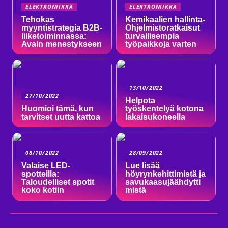
ELEKTRONIIKKA
ELEKTRONIIKKA
Tehokas
Kemikaalien hallinta-
myyntistrategia B2B-
Ohjelmistoratkaisut
liiketoiminnassa:
turvallisempia
Avain menestykseen
työpaikkoja varten
13/10/2022
27/10/2022
Helpota
Huomioi tämä, kun
työskentelyä kotona
tarvitset uutta kattoa
lakaisukoneella
08/10/2022
28/09/2022
Valaise LED-
Lue lisää
spotteilla:
höyrynkehittimistä ja
Taloudelliset spotit
savukaasujäähdytti
koko kotiin
mistä