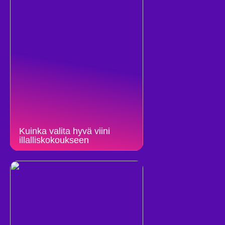
Kuinka valita hyvä viini
illalliskokoukseen