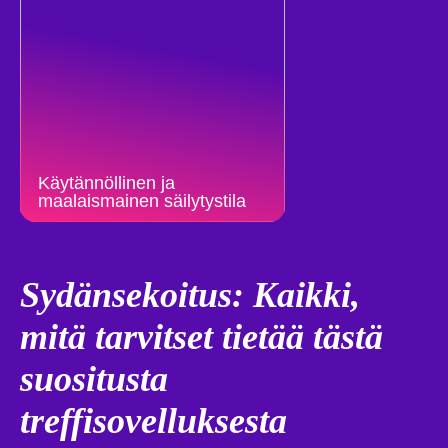
Käytännöllinen ja
maalaismainen säilytystila
Sydänsekoitus: Kaikki,
mitä tarvitset tietää tästä
suositusta
treffisovelluksesta