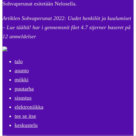
Sohvaperunat esitetään Nelosella.
Artiklen Sohvaperunat 2022: Uudet henkilöt ja kuulumiset
– Lue täältä! har i gennemsnit fået
4.7
stjerner baseret på
12
anmeldelser
talo
asunto
mökki
puutarha
sisustus
elektroniikka
tee se itse
keskustelu