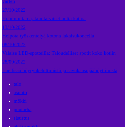
varten
27/10/2022
Huomioi tämä, kun tarvitset uutta kattoa
13/10/2022
Helpota työskentelyä kotona lakaisukoneella
08/10/2022
Valaise LED-spotteilla: Taloudelliset spotit koko kotiin
28/09/2022
Lue lisää höyrynkehittimistä ja savukaasujäähdyttimistä
talo
asunto
mökki
puutarha
sisustus
elektroniikka