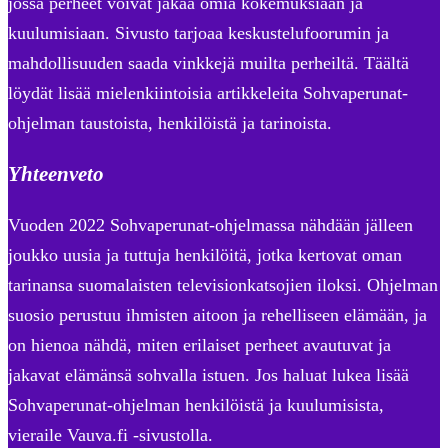
jossa perheet voivat jakaa omia kokemuksiaan ja
kuulumisiaan. Sivusto tarjoaa keskustelufoorumin ja
mahdollisuuden saada vinkkejä muilta perheiltä. Täältä
löydät lisää mielenkiintoisia artikkeleita Sohvaperunat-
ohjelman taustoista, henkilöistä ja tarinoista.
Yhteenveto
Vuoden 2022 Sohvaperunat-ohjelmassa nähdään jälleen
joukko uusia ja tuttuja henkilöitä, jotka kertovat oman
tarinansa suomalaisten televisionkatsojien iloksi. Ohjelman
suosio perustuu ihmisten aitoon ja rehelliseen elämään, ja
on hienoa nähdä, miten erilaiset perheet avautuvat ja
jakavat elämänsä sohvalla istuen. Jos haluat lukea lisää
Sohvaperunat-ohjelman henkilöistä ja kuulumisista,
vieraile Vauva.fi -sivustolla.