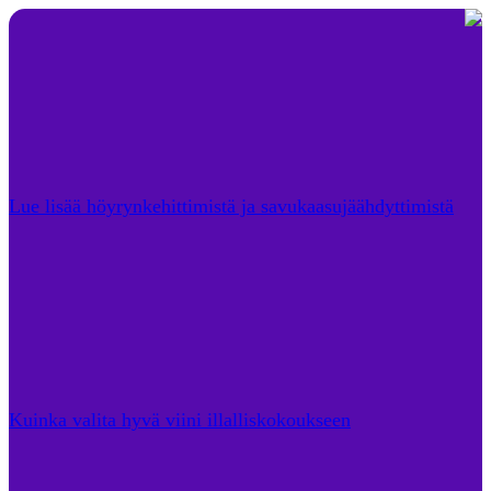
Lue lisää höyrynkehittimistä ja savukaasujäähdyttimistä
Kuinka valita hyvä viini illalliskokoukseen