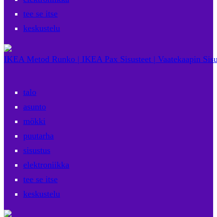
tee se itse
keskustelu
IKEA Metod Runko | IKEA Pax Sisusteet | Vaatekaapin Sisu
talo
asunto
mökki
puutarha
sisustus
elektroniikka
tee se itse
keskustelu