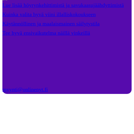
Lue lisää höyrynkehittimistä ja savukaasujäähdyttimistä
Kuinka valita hyvä viini illalliskokoukseen
Käytännöllinen ja maalaismainen säilytystila
Tee hyvä ensivaikutelma näillä vinkeillä
myynti@onlinenyt.fi