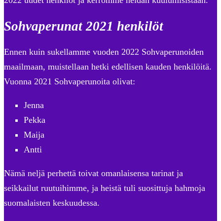
2022 uudet henkilöt ja kerromme heidän kuulumisistaan.
Sohvaperunat 2021 henkilöt
Ennen kuin sukellamme vuoden 2022 Sohvaperunoiden
maailmaan, muistellaan hetki edellisen kauden henkilöitä.
Vuonna 2021 Sohvaperunoita olivat:
Jenna
Pekka
Maija
Antti
Nämä neljä perhettä toivat omanlaisensa tarinat ja
seikkailut ruutuihimme, ja heistä tuli suosittuja hahmoja
suomalaisten keskuudessa.