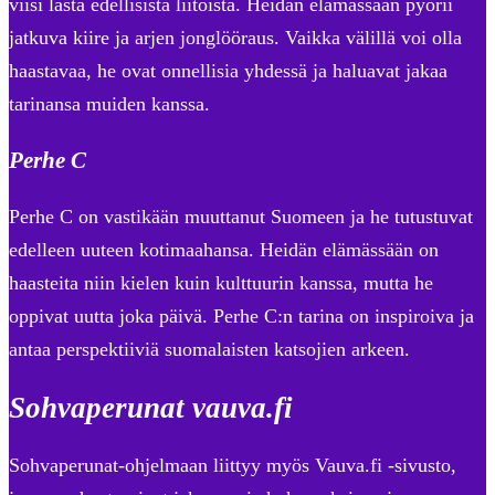
viisi lasta edellisistä liitoista. Heidän elämässään pyörii
jatkuva kiire ja arjen jonglööraus. Vaikka välillä voi olla
haastavaa, he ovat onnellisia yhdessä ja haluavat jakaa
tarinansa muiden kanssa.
Perhe C
Perhe C on vastikään muuttanut Suomeen ja he tutustuvat
edelleen uuteen kotimaahansa. Heidän elämässään on
haasteita niin kielen kuin kulttuurin kanssa, mutta he
oppivat uutta joka päivä. Perhe C:n tarina on inspiroiva ja
antaa perspektiiviä suomalaisten katsojien arkeen.
Sohvaperunat vauva.fi
Sohvaperunat-ohjelmaan liittyy myös Vauva.fi -sivusto,