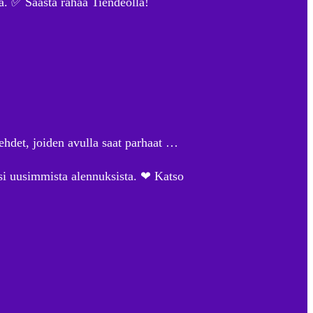
a. ✅ Säästä rahaa Tiendeolla!
lehdet, joiden avulla saat parhaat …
itsi uusimmista alennuksista. ❤ Katso