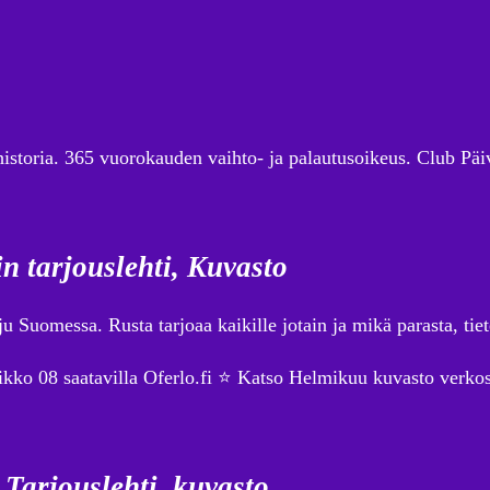
historia. 365 vuorokauden vaihto- ja palautusoikeus. Club Päiv
n tarjouslehti, Kuvasto
u Suomessa. Rusta tarjoaa kaikille jotain ja mikä parasta, tie
iikko 08 saatavilla Oferlo.fi ⭐ Katso Helmikuu kuvasto verkos
Tarjouslehti, kuvasto