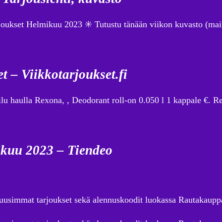
arjoukset Helmikuu 2023 ✳️ Tutustu tänään viikon kuvasto (m
et – Viikkotarjoukset.fi
tailu haulla Rexona, , Deodorant roll-on 0.050 l 1 kappale €. 
ikuu 2023 – Tiendeo
 uusimmat tarjoukset sekä alennuskoodit luokassa Rautakaupp