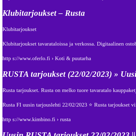
Klubitarjoukset – Rusta
Klubitarjoukset
Klubitarjoukset tavarataloissa ja verkossa. Digitaalinen osto
http s://www.oferlo.fi › Koti & puutarha
RUSTA tarjoukset (22/02/2023) » Uusi
Rusta tarjoukset. Rusta on melko tuore tavaratalo kauppaketj
Rusta FI uusin tarjouslehti 22/02/2023 ⭐ Rusta tarjoukset v
http s://www.kimbino.fi › rusta
Uusin RUSTA tarjoukset 22/02/2023 || 