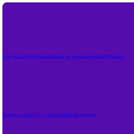
Lue lisää höyrynkehittimistä ja savukaasujäähdyttimistä
Kuinka valita hyvä viini illalliskokoukseen