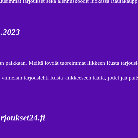
 uusimmat tarjoukset sekä alennuskoodit luokassa Rautakaupp
2.2023
eaan paikkaan. Meiltä löydät tuoreimmat liikkeen Rusta tarjous
iimeisin tarjouslehti Rusta -liikkeeseen täältä, jottet jää pa
rjoukset24.fi