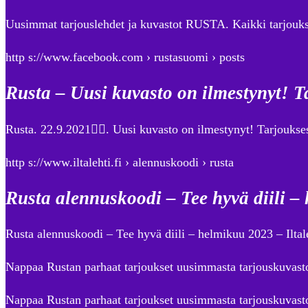
Uusimmat tarjouslehdet ja kuvastot RUSTA. Kaikki tarjoukse
http s://www.facebook.com › rustasuomi › posts
Rusta – Uusi kuvasto on ilmestynyt!
Rusta. 22.9.2021󰞋󰟠. Uusi kuvasto on ilmestynyt! Tarjoukses
http s://www.iltalehti.fi › alennuskoodi › rusta
Rusta alennuskoodi – Tee hyvä diili – 
Rusta alennuskoodi – Tee hyvä diili – helmikuu 2023 – Iltal
Nappaa Rustan parhaat tarjoukset uusimmasta tarjouskuvasto
Nappaa Rustan parhaat tarjoukset uusimmasta tarjouskuvastos