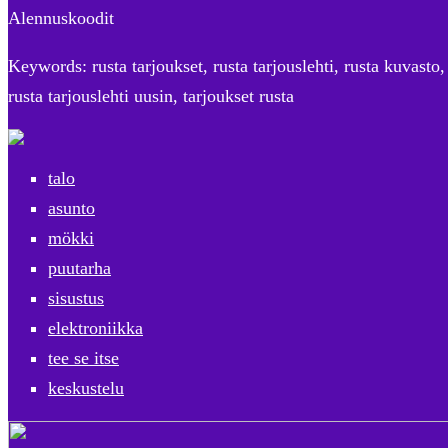
Alennuskoodit
Keywords: rusta tarjoukset, rusta tarjouslehti, rusta kuvasto, 
rusta tarjouslehti uusin, tarjoukset rusta
talo
asunto
mökki
puutarha
sisustus
elektroniikka
tee se itse
keskustelu