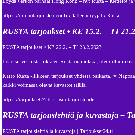
Löydä verkon parhaat Hong Kong – nyt Rusta – luettelot ja
http s://minuntarjouslehteni.fi › Jälleenmyyjät › Rusta
RUSTA tarjoukset • KE 15.2. – TI 21.
RUSTA tarjoukset • KE 22.2. – TI 28.2.2023
Jos etsit verkosta liikkeen Rusta mainoksia, olet tullut oik
Katso Rusta -liikkeen tarjoukset yhdestä paikasta. ⭐ Nappaa v
kaikki voimassa olevat kuvastot täällä.
http s://tarjoukset24.fi › rusta-tarjouslehdet
RUSTA tarjouslehtiä ja kuvastoja – Ta
RUSTA tarjouslehtiä ja kuvastoja | Tarjoukset24.fi