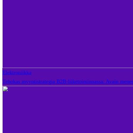
Elektroniikka
Tehokas myyntistrategia B2B-liiketoiminnassa: Avain mene