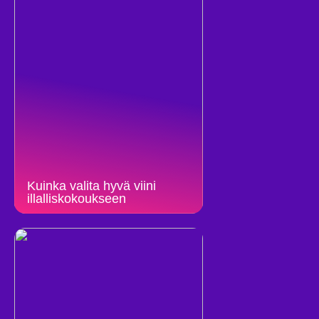
Kuinka valita hyvä viini
illalliskokoukseen