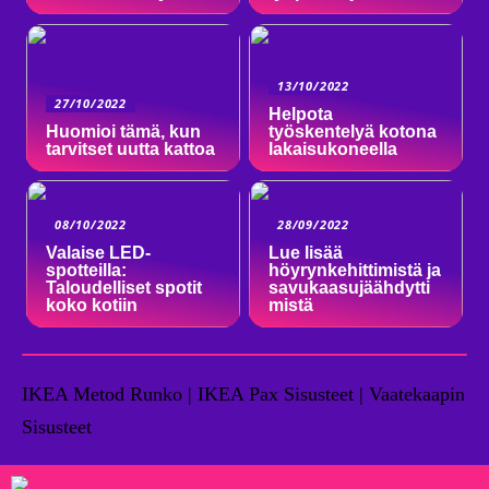
13/10/2022
27/10/2022
Helpota
Huomioi tämä, kun
työskentelyä kotona
tarvitset uutta kattoa
lakaisukoneella
08/10/2022
28/09/2022
Valaise LED-
Lue lisää
spotteilla:
höyrynkehittimistä ja
Taloudelliset spotit
savukaasujäähdytti
koko kotiin
mistä
IKEA Metod Runko | IKEA Pax Sisusteet | Vaatekaapin
Sisusteet