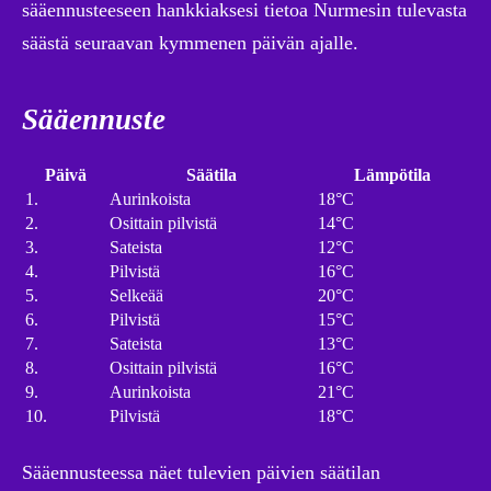
sääennusteeseen hankkiaksesi tietoa Nurmesin tulevasta
säästä seuraavan kymmenen päivän ajalle.
Sääennuste
Päivä
Säätila
Lämpötila
1.
Aurinkoista
18°C
2.
Osittain pilvistä
14°C
3.
Sateista
12°C
4.
Pilvistä
16°C
5.
Selkeää
20°C
6.
Pilvistä
15°C
7.
Sateista
13°C
8.
Osittain pilvistä
16°C
9.
Aurinkoista
21°C
10.
Pilvistä
18°C
Sääennusteessa näet tulevien päivien säätilan