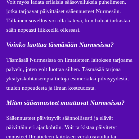
Voit myös ladata erilaisia sääsovelluksia puhelimeen,
jotka tarjoavat päivittäiset sääennusteet Nurmesiin.
Tällainen sovellus voi olla kätevä, kun haluat tarkastaa
sään nopeasti liikkeellä ollessasi.
Voinko luottaa täsmäsään Nurmesissa?
Täsmäsää Nurmesissa on Ilmatieteen laitoksen tarjoama
palvelu, joten voit luottaa siihen. Täsmäsää tarjoaa
yksityiskohtaisempia tietoja esimerkiksi pilvisyydestä,
tuulen nopeudesta ja ilman kosteudesta.
Miten sääennusteet muuttuvat Nurmesissa?
Sääennusteet päivittyvät säännöllisesti ja elävät
päivittäin eri ajankohtiin. Voit tarkistaa päivitetyt
ennusteet Ilmatieteen laitoksen verkkosivuilta tai