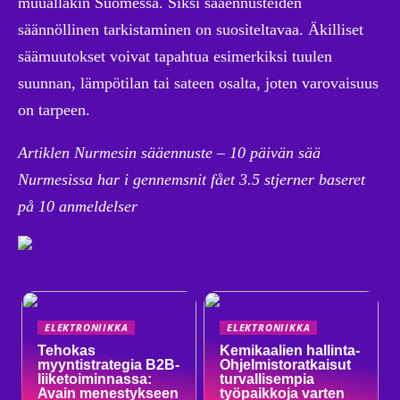
muuallakin Suomessa. Siksi sääennusteiden
säännöllinen tarkistaminen on suositeltavaa. Äkilliset
säämuutokset voivat tapahtua esimerkiksi tuulen
suunnan, lämpötilan tai sateen osalta, joten varovaisuus
on tarpeen.
Artiklen Nurmesin sääennuste – 10 päivän sää
Nurmesissa har i gennemsnit fået
3.5
stjerner baseret
på
10
anmeldelser
ELEKTRONIIKKA
ELEKTRONIIKKA
Tehokas
Kemikaalien hallinta-
myyntistrategia B2B-
Ohjelmistoratkaisut
liiketoiminnassa:
turvallisempia
Avain menestykseen
työpaikkoja varten