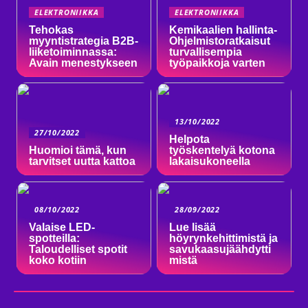
ELEKTRONIIKKA
ELEKTRONIIKKA
Tehokas
Kemikaalien hallinta-
myyntistrategia B2B-
Ohjelmistoratkaisut
liiketoiminnassa:
turvallisempia
Avain menestykseen
työpaikkoja varten
13/10/2022
27/10/2022
Helpota
Huomioi tämä, kun
työskentelyä kotona
tarvitset uutta kattoa
lakaisukoneella
08/10/2022
28/09/2022
Valaise LED-
Lue lisää
spotteilla:
höyrynkehittimistä ja
Taloudelliset spotit
savukaasujäähdytti
koko kotiin
mistä