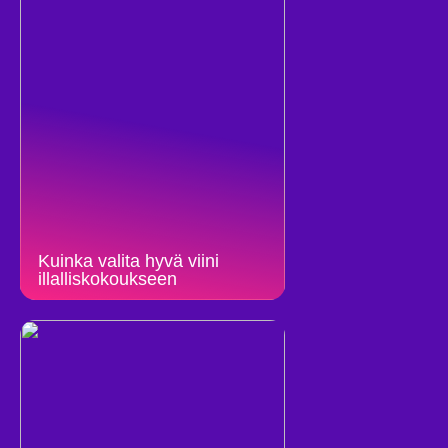
Kuinka valita hyvä viini
illalliskokoukseen