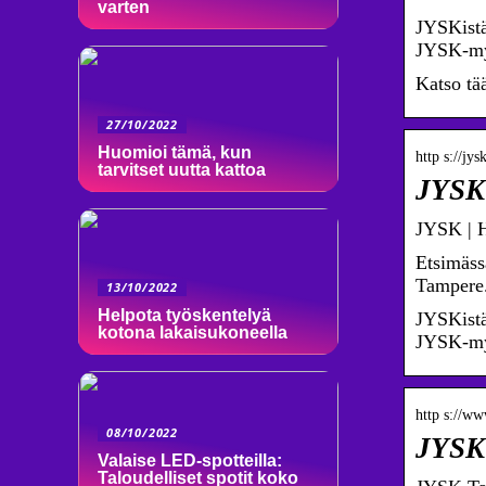
varten
JYSKistä
JYSK-my
Katso tä
27/10/2022
Huomioi tämä, kun
http s://jysk
tarvitset uutta kattoa
JYSK 
JYSK | H
Etsimäss
Tampere
13/10/2022
Helpota työskentelyä
JYSKistä
kotona lakaisukoneella
JYSK-m
http s://ww
08/10/2022
JYSK 
Valaise LED-spotteilla:
Taloudelliset spotit koko