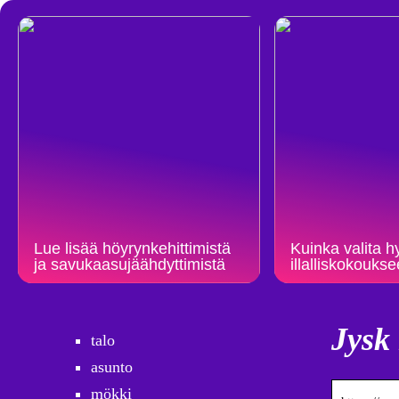
Lue lisää höyrynkehittimistä
Kuinka valita hy
ja savukaasujäähdyttimistä
illalliskokouks
Jysk 
talo
asunto
mökki