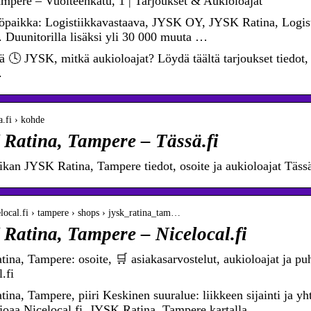
pere – Vuolteenkatu, 1 | Tarjoukset & Aukioloajat
öpaikka: Logistiikkavastaava, JYSK OY, JYSK Ratina, Logi
 Duunitorilla lisäksi yli 30 000 muuta …
ä 🕓 JYSK, mitkä aukioloajat? Löydä täältä tarjoukset tiedot
.
sa.fi › kohde
Ratina, Tampere – Tässä.fi
ikan JYSK Ratina, Tampere tiedot, osoite ja aukioloajat Tässä
celocal.fi › tampere › shops › jysk_ratina_tam…
Ratina, Tampere – Nicelocal.fi
ina, Tampere: osoite, 🛒 asiakasarvostelut, aukioloajat ja 
.fi
na, Tampere, piiri Keskinen suuralue: liikkeen sijainti ja yhte
rjoaa Nicelocal.fi. JYSK Ratina, Tampere kartalla.