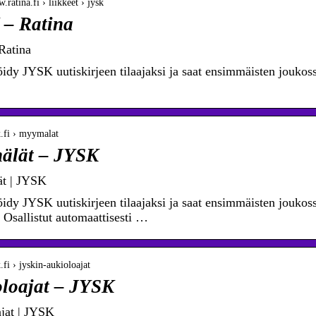
.ratina.fi › liikkeet › jysk
– Ratina
Ratina
öidy JYSK uutiskirjeen tilaajaksi ja saat ensimmäisten joukoss
sk.fi › myymalat
älät – JYSK
t | JYSK
öidy JYSK uutiskirjeen tilaajaksi ja saat ensimmäisten joukoss
. Osallistut automaattisesti …
k.fi › jyskin-aukioloajat
loajat – JYSK
jat | JYSK