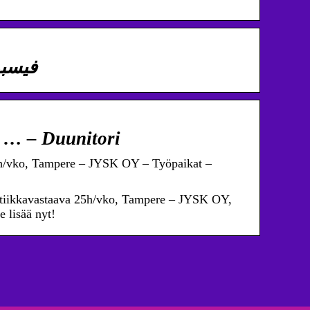
myymälän Ratinan… – فيسبوك
 … – Duunitori
5h/vko, Tampere – JYSK OY – Työpaikat –
stiikkavastaava 25h/vko, Tampere – JYSK OY,
 lisää nyt!