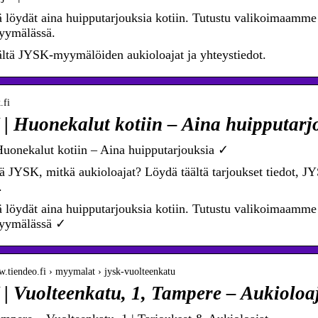
 löydät aina huipputarjouksia kotiin. Tutustu valikoimaamme 
ymälässä.
ältä JYSK-myymälöiden aukioloajat ja yhteystiedot.
.fi
| Huonekalut kotiin – Aina huipputarj
uonekalut kotiin – Aina huipputarjouksia ✓
ä JYSK, mitkä aukioloajat? Löydä täältä tarjoukset tiedot, J
.
 löydät aina huipputarjouksia kotiin. Tutustu valikoimaamme 
yymälässä ✓
w.tiendeo.fi › myymalat › jysk-vuolteenkatu
| Vuolteenkatu, 1, Tampere – Aukioloa