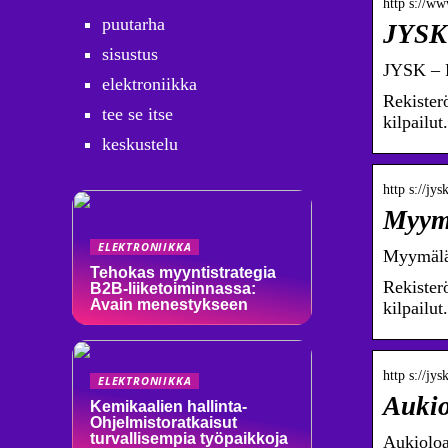
http s://www
puutarha
JYSK 
sisustus
JYSK – 
elektroniikka
Rekister
tee se itse
kilpailut.
keskustelu
http s://jy
Myym
ELEKTRONIIKKA
Myymälä
Tehokas myyntistrategia
Rekister
B2B-liiketoiminnassa:
Avain menestykseen
kilpailut
http s://jys
ELEKTRONIIKKA
Aukio
Kemikaalien hallinta-
Ohjelmistoratkaisut
turvallisempia työpaikkoja
Aukioloa