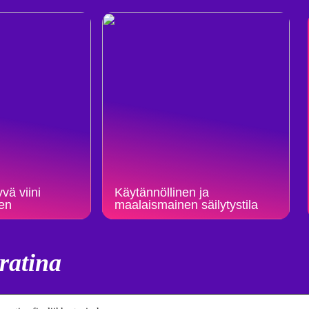
vä viini
Käytännöllinen ja
een
maalaismainen säilytystila
ratina