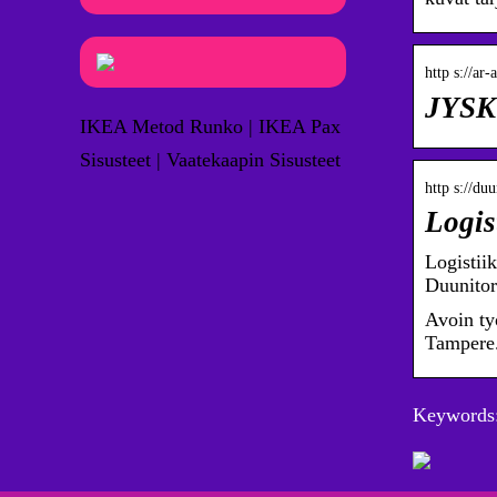
http s://ar
IKEA Metod Runko | IKEA Pax
Sisusteet | Vaatekaapin Sisusteet
http s://du
Logis
Logistii
Duunitor
Avoin ty
Tampere.
Keywords: 