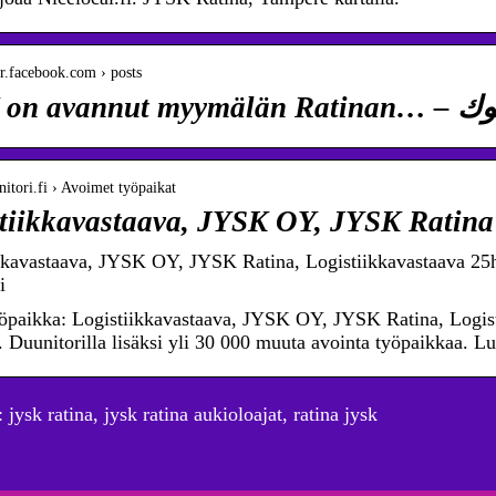
-ar.facebook.com › posts
JYSK on avannut 
unitori.fi › Avoimet työpaikat
tiikkavastaava, JYSK OY, JYSK Ratina
kkavastaava, JYSK OY, JYSK Ratina, Logistiikkavastaava 2
i
öpaikka: Logistiikkavastaava, JYSK OY, JYSK Ratina, Logi
 Duunitorilla lisäksi yli 30 000 muuta avointa työpaikkaa. Lue
jysk ratina, jysk ratina aukioloajat, ratina jysk