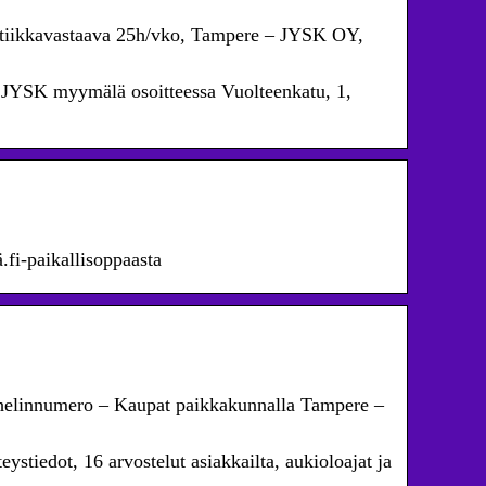
stiikkavastaava 25h/vko, Tampere – JYSK OY,
, JYSK myymälä osoitteessa Vuolteenkatu, 1,
.fi-paikallisoppaasta
puhelinnumero – Kaupat paikkakunnalla Tampere –
ystiedot, 16 arvostelut asiakkailta, aukioloajat ja