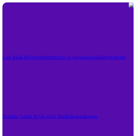
Lue lisää höyrynkehittimistä ja savukaasujäähdyttimistä
Kuinka valita hyvä viini illalliskokoukseen