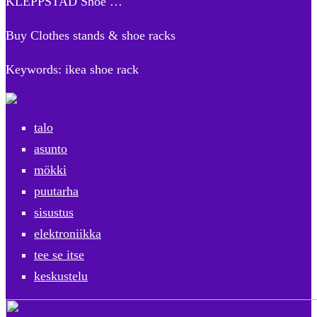
KLEPPSTAD Shoe …
Buy Clothes stands & shoe racks
Keywords: ikea shoe rack
talo
asunto
mökki
puutarha
sisustus
elektroniikka
tee se itse
keskustelu