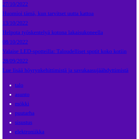
27/10/2022
Huomioi tämä, kun tarvitset uutta kattoa
13/10/2022
Helpota työskentelyä kotona lakaisukoneella
08/10/2022
Valaise LED-spotteilla: Taloudelliset spotit koko kotiin
28/09/2022
Lue lisää höyrynkehittimistä ja savukaasujäähdyttimistä
talo
asunto
mökki
puutarha
sisustus
elektroniikka