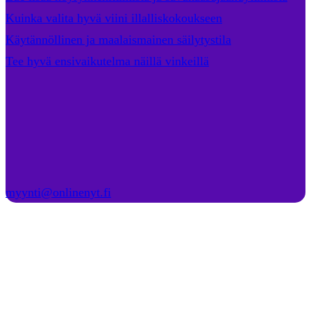
Kuinka valita hyvä viini illalliskokoukseen
Käytännöllinen ja maalaismainen säilytystila
Tee hyvä ensivaikutelma näillä vinkeillä
myynti@onlinenyt.fi