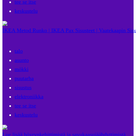
tee se itse
keskustelu
IKEA Metod Runko | IKEA Pax Sisusteet | Vaatekaapin Sisu
talo
asunto
mökki
puutarha
sisustus
elektroniikka
tee se itse
keskustelu
Lue lisää höyrynkehittimistä ja savukaasujäähdyttimistä