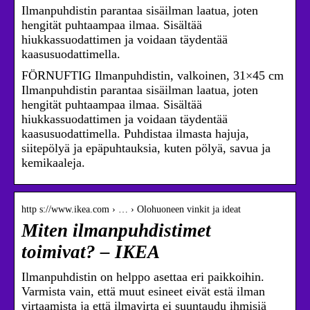
Ilmanpuhdistin parantaa sisäilman laatua, joten
hengität puhtaampaa ilmaa. Sisältää
hiukkassuodattimen ja voidaan täydentää
kaasusuodattimella.
FÖRNUFTIG Ilmanpuhdistin, valkoinen, 31×45 cm
Ilmanpuhdistin parantaa sisäilman laatua, joten
hengität puhtaampaa ilmaa. Sisältää
hiukkassuodattimen ja voidaan täydentää
kaasusuodattimella. Puhdistaa ilmasta hajuja,
siitepölyä ja epäpuhtauksia, kuten pölyä, savua ja
kemikaaleja.
http s://www.ikea.com › … › Olohuoneen vinkit ja ideat
Miten ilmanpuhdistimet
toimivat? – IKEA
Ilmanpuhdistin on helppo asettaa eri paikkoihin.
Varmista vain, että muut esineet eivät estä ilman
virtaamista ja että ilmavirta ei suuntaudu ihmisiä