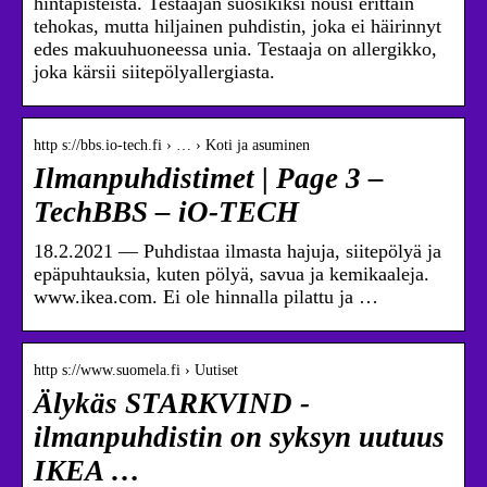
hintapisteistä. Testaajan suosikiksi nousi erittäin
tehokas, mutta hiljainen puhdistin, joka ei häirinnyt
edes makuuhuoneessa unia. Testaaja on allergikko,
joka kärsii siitepölyallergiasta.
http s://bbs.io-tech.fi › … › Koti ja asuminen
Ilmanpuhdistimet | Page 3 –
TechBBS – iO-TECH
18.2.2021 — Puhdistaa ilmasta hajuja, siitepölyä ja
epäpuhtauksia, kuten pölyä, savua ja kemikaaleja.
www.ikea.com. Ei ole hinnalla pilattu ja …
http s://www.suomela.fi › Uutiset
Älykäs STARKVIND -
ilmanpuhdistin on syksyn uutuus
IKEA …