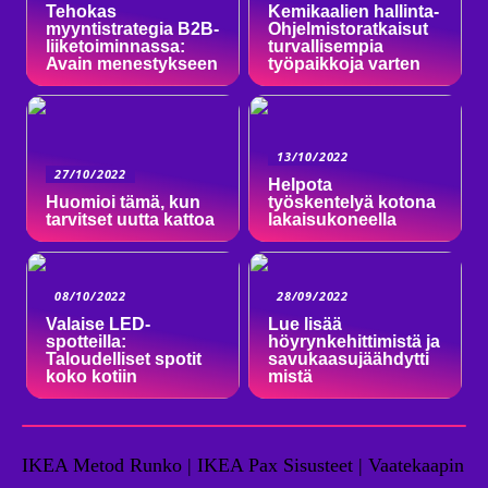
Tehokas
Kemikaalien hallinta-
myyntistrategia B2B-
Ohjelmistoratkaisut
liiketoiminnassa:
turvallisempia
Avain menestykseen
työpaikkoja varten
13/10/2022
27/10/2022
Helpota
Huomioi tämä, kun
työskentelyä kotona
tarvitset uutta kattoa
lakaisukoneella
08/10/2022
28/09/2022
Valaise LED-
Lue lisää
spotteilla:
höyrynkehittimistä ja
Taloudelliset spotit
savukaasujäähdytti
koko kotiin
mistä
IKEA Metod Runko | IKEA Pax Sisusteet | Vaatekaapin