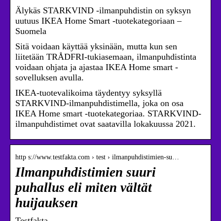
Älykäs STARKVIND -ilmanpuhdistin on syksyn
uutuus IKEA Home Smart -tuotekategoriaan –
Suomela
Sitä voidaan käyttää yksinään, mutta kun sen
liitetään TRÅDFRI-tukiasemaan, ilmanpuhdistinta
voidaan ohjata ja ajastaa IKEA Home smart -
sovelluksen avulla.
IKEA-tuotevalikoima täydentyy syksyllä
STARKVIND-ilmanpuhdistimella, joka on osa
IKEA Home smart -tuotekategoriaa. STARKVIND-
ilmanpuhdistimet ovat saatavilla lokakuussa 2021.
http s://www.testfakta.com › test › ilmanpuhdistimien-su…
Ilmanpuhdistimien suuri
puhallus eli miten vältät
huijauksen
Testfakta