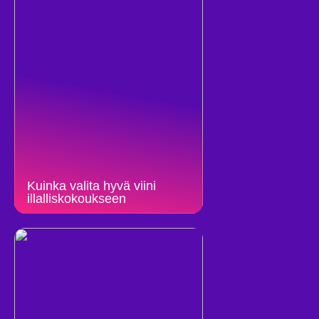
Kuinka valita hyvä viini
illalliskokoukseen