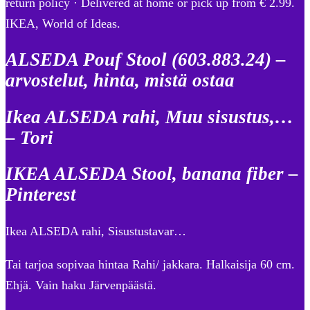
return policy · Delivered at home or pick up from € 2.99.
IKEA, World of Ideas.
ALSEDA Pouf Stool (603.883.24) –
arvostelut, hinta, mistä ostaa
Ikea ALSEDA rahi, Muu sisustus,…
– Tori
IKEA ALSEDA Stool, banana fiber –
Pinterest
Ikea ALSEDA rahi, Sisustustavar…
Tai tarjoa sopivaa hintaa Rahi/ jakkara. Halkaisija 60 cm.
Ehjä. Vain haku Järvenpäästä.