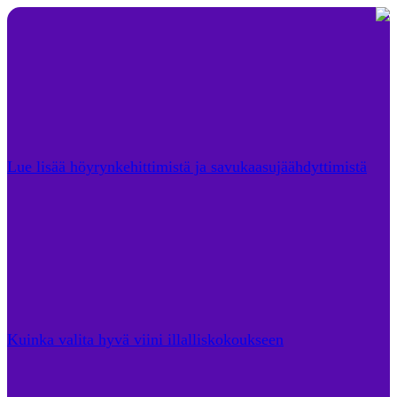
Lue lisää höyrynkehittimistä ja savukaasujäähdyttimistä
Kuinka valita hyvä viini illalliskokoukseen