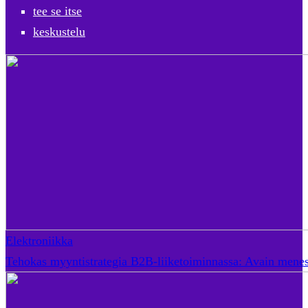
tee se itse
keskustelu
Elektroniikka
Tehokas myyntistrategia B2B-liiketoiminnassa: Avain mene