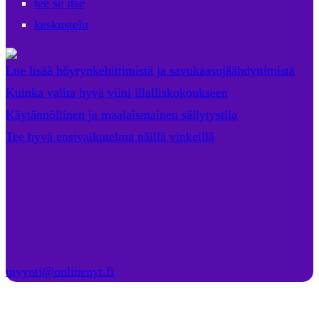
tee se itse
keskustelu
Lue lisää höyrynkehittimistä ja savukaasujäähdyttimistä
Kuinka valita hyvä viini illalliskokoukseen
Käytännöllinen ja maalaismainen säilytystila
Tee hyvä ensivaikutelma näillä vinkeillä
myynti@onlinenyt.fi