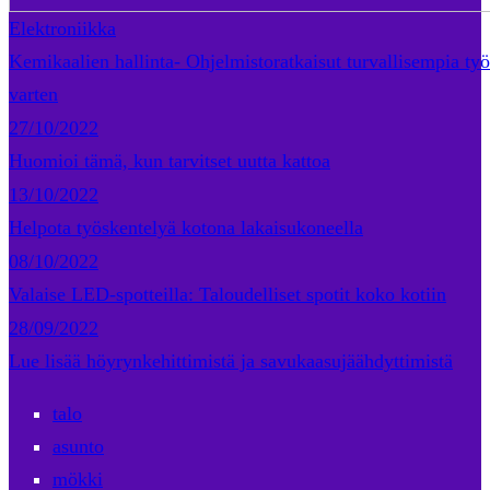
Elektroniikka
Kemikaalien hallinta- Ohjelmistoratkaisut turvallisempia ty
varten
27/10/2022
Huomioi tämä, kun tarvitset uutta kattoa
13/10/2022
Helpota työskentelyä kotona lakaisukoneella
08/10/2022
Valaise LED-spotteilla: Taloudelliset spotit koko kotiin
28/09/2022
Lue lisää höyrynkehittimistä ja savukaasujäähdyttimistä
talo
asunto
mökki