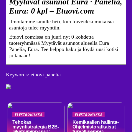
Myytävät asunnot Eura · Panelia,
Eura: 0 kpl – Etuovi.com
Ilmoitamme sinulle heti, kun toiveidesi mukaisia
asuntoja tulee myyntiin.
Etuovi.com:issa on juuri nyt 0 kohdetta
tuoteryhmässä Myytävät asunnot alueella Eura ·
Panelia, Eura. Tee helppo haku ja löydä uusi kotisi
jo tänään!
Keywords: etuovi panelia
ELEKTRONIIKKA
ELEKTRONIIKKA
Tehokas
Kemikaalien hallinta-
myyntistrategia B2B-
Ohjelmistoratkaisut
liiketoiminnassa:
turvallisempia