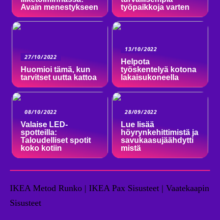
Avain menestykseen
työpaikkoja varten
13/10/2022
27/10/2022
Helpota
Huomioi tämä, kun
työskentelyä kotona
tarvitset uutta kattoa
lakaisukoneella
08/10/2022
28/09/2022
Valaise LED-
Lue lisää
spotteilla:
höyrynkehittimistä ja
Taloudelliset spotit
savukaasujäähdytti
koko kotiin
mistä
IKEA Metod Runko | IKEA Pax Sisusteet | Vaatekaapin
Sisusteet