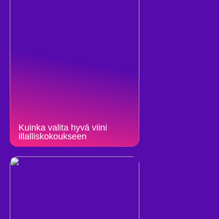
Kuinka valita hyvä viini
illalliskokoukseen