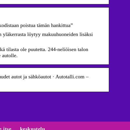
 kodistaan poistua tämän hankittua”
 yläkerrasta löytyy makuuhuoneiden lisäksi
ä tilasta ole puutetta. 244-neliöisen talon
 autolle.
udet autot ja sähköautot · Autotalli.com –
e itse
keskustelu