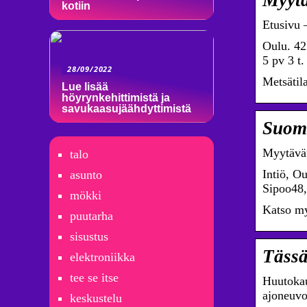
Myytä
kotiin
Etusivu –
Oulu. 42 
5 pv 3 t.
28/09/2022
Metsätil
Lue lisää
höyrynkehittimistä ja
savukaasujäähdyttimistä
Suome
Myytävät
talo
Intiö, O
asunto
Sipoo48,
mökki
Katso my
puutarha
sisustus
Tässä
elektroniikka
tee se itse
Huutokau
ajoneuvo
keskustelu