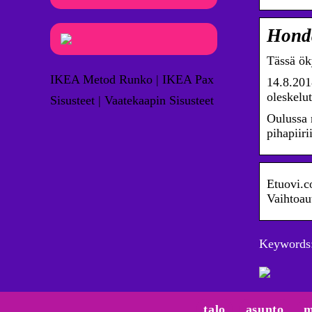
Honda
Tässä ök
IKEA Metod Runko | IKEA Pax
14.8.201
oleskel
Sisusteet | Vaatekaapin Sisusteet
Oulussa m
pihapiiri
Etuovi.c
Vaihtoau
Keywords:
talo
asunto
m