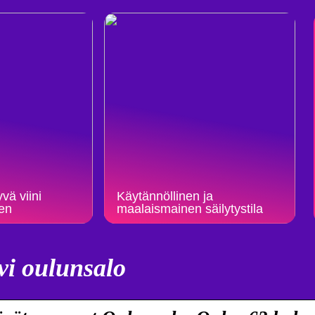
vä viini
Käytännöllinen ja
een
maalaismainen säilytystila
vi oulunsalo