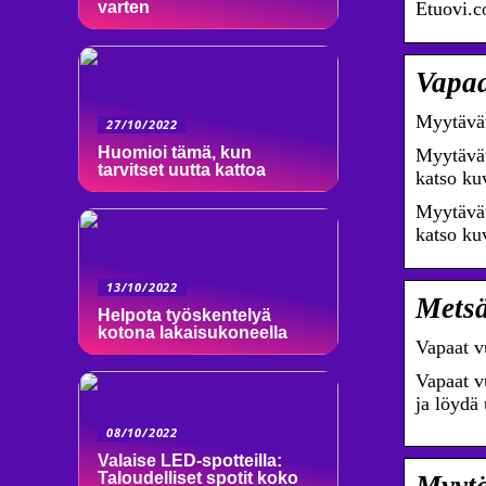
varten
Etuovi.c
Vapaa
Myytävät
27/10/2022
Huomioi tämä, kun
Myytävät
tarvitset uutta kattoa
katso kuv
Myytävät
katso kuv
13/10/2022
Metsä
Helpota työskentelyä
kotona lakaisukoneella
Vapaat v
Vapaat v
ja löydä
08/10/2022
Valaise LED-spotteilla:
Taloudelliset spotit koko