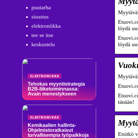
Myytä
puutarha
Myytävät
sisustus
Etuovi.c
elektroniikka
löydä uus
tee se itse
Etuovi.c
keskustelu
löydä uus
Vuokr
Myytävät
ELEKTRONIIKKA
Tehokas myyntistrategia
Etuovi.c
B2B-liiketoiminnassa:
Avain menestykseen
Etuovi.c
tänään!
ELEKTRONIIKKA
Myytä
Kemikaalien hallinta-
Ohjelmistoratkaisut
Etsitkö 
turvallisempia työpaikkoja