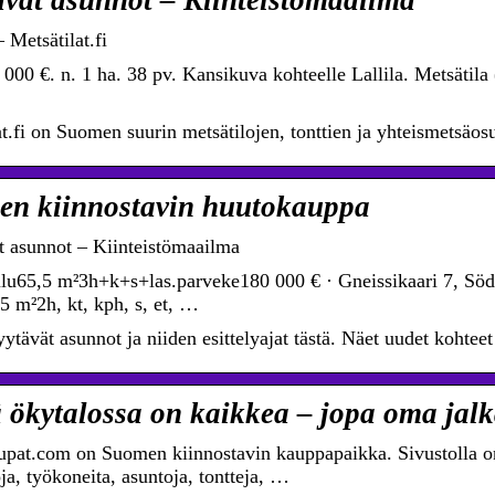
vät asunnot – Kiinteistömaailma
 Metsätilat.fi
000 €. n. 1 ha. 38 pv. Kansikuva kohteelle Lallila. Metsätila 
at.fi on Suomen suurin metsätilojen, tonttien ja yhteismetsäo
n kiinnostavin huutokauppa
 asunnot – Kiinteistömaailma
ulu65,5 m²3h+k+s+las.parveke180 000 € · Gneissikaari 7, Söde
5 m²2h, kt, kph, s, et, …
ytävät asunnot ja niiden esittelyajat tästä. Näet uudet kohtee
 ökytalossa on kaikkea – jopa oma jalk
pat.com on Suomen kiinnostavin kauppapaikka. Sivustolla o
ja, työkoneita, asuntoja, tontteja, …