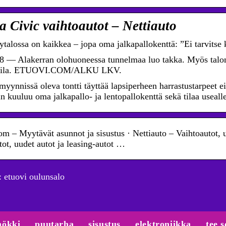
 Civic vaihtoautot – Nettiauto
ytalossa on kaikkea – jopa oma jalkapallokenttä: ”Ei tarvitse
8 — Alakerran olohuoneessa tunnelmaa luo takka. Myös talon
utila. ETUOVI.COM/ALKU LKV.
yynnissä oleva tontti täyttää lapsiperheen harrastustarpeet eik
in kuuluu oma jalkapallo- ja lentopallokenttä sekä tilaa usealle
om – Myytävät asunnot ja sisustus · Nettiauto – Vaihtoautot, u
tot, uudet autot ja leasing-autot …
 etuovi oulunsalo
ökki
puutarha
sisustus
elektroniikka
tee s