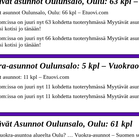
vät asunnot Oulunsalo, Oulu: 63 kpl –
 asunnot Oulunsalo, Oulu: 66 kpl – Etuovi.com
om:issa on juuri nyt 63 kohdetta tuoteryhmässä Myytävät asun
i kotisi jo tänään!
om:issa on juuri nyt 66 kohdetta tuoteryhmässä Myytävät asun
i kotisi jo tänään!
a-asunnot Oulunsalo: 5 kpl – Vuokrao
 asunnot: 11 kpl – Etuovi.com
om:issa on juuri nyt 11 kohdetta tuoteryhmässä Myytävät asu
om:issa on juuri nyt 11 kohdetta tuoteryhmässä Myytävät asunn
vät Asunnot Oulunsalo, Oulu: 61 kpl
vuokra-asuntoa alueelta Oulu? … Vuokra-asunnot – Suomen s