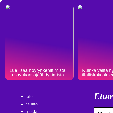
Lue lisää höyrynkehittimistä
Kuinka valita hy
ja savukaasujäähdyttimistä
illalliskokouks
Etuo
talo
asunto
mökki