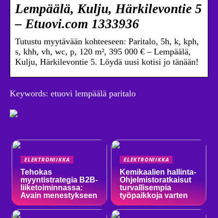
Lempäälä, Kulju, Härkilevontie 5
– Etuovi.com 1333936
Tutustu myytävään kohteeseen: Paritalo, 5h, k, kph,
s, khh, vh, wc, p, 120 m², 395 000 € – Lempäälä,
Kulju, Härkilevontie 5. Löydä uusi kotisi jo tänään!
Keywords: etuovi lempäälä paritalo
ELEKTRONIIKKA
ELEKTRONIIKKA
Tehokas
Kemikaalien hallinta-
myyntistrategia B2B-
Ohjelmistoratkaisut
liiketoiminnassa:
turvallisempia
Avain menestykseen
työpaikkoja varten