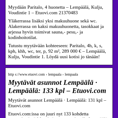
Myydään Paritalo, 4 huonetta – Lempäälä, Kulju,
Voudintie 1 – Etuovi.com 21370483
Yläkerrassa lisäksi yksi makuuhuone sekä wc.
Alakerrassa on kaksi makuuhuonetta, tasokkaat ja
arjessa hyvin toimivat sauna,- pesu,- ja
kodinhoitotilat.
Tutustu myytävään kohteeseen: Paritalo, 4h, k, s,
kph, khh, wc, ter, p, 92 m², 289 000 € – Lempäälä,
Kulju, Voudintie 1. Löydä uusi kotisi jo tänään!
http s://www.etuovi.com › lempaala › lempaala
Myytävät asunnot Lempäälä ·
Lempäälä: 133 kpl – Etuovi.com
Myytävät asunnot Lempäälä · Lempäälä: 131 kpl –
Etuovi.com
Etuovi.com:issa on juuri nyt 133 kohdetta