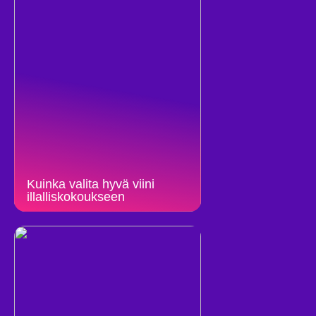
Kuinka valita hyvä viini
illalliskokoukseen