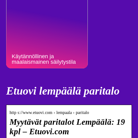
Käytännöllinen ja
maalaismainen säilytystila
Etuovi lempäälä paritalo
http s://www.etuovi.com › lempaala › paritalo
Myytävät paritalot Lempäälä: 19
kpl – Etuovi.com