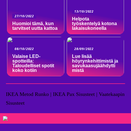
13/10/2022
27/10/2022
Helpota
Huomioi tämä, kun
työskentelyä kotona
tarvitset uutta kattoa
lakaisukoneella
08/10/2022
28/09/2022
Valaise LED-
Lue lisää
spotteilla:
höyrynkehittimistä ja
Taloudelliset spotit
savukaasujäähdytti
koko kotiin
mistä
IKEA Metod Runko | IKEA Pax Sisusteet | Vaatekaapin
Sisusteet