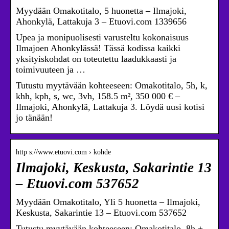
Myydään Omakotitalo, 5 huonetta – Ilmajoki,
Ahonkylä, Lattakuja 3 – Etuovi.com 1339656
Upea ja monipuolisesti varusteltu kokonaisuus
Ilmajoen Ahonkylässä! Tässä kodissa kaikki
yksityiskohdat on toteutettu laadukkaasti ja
toimivuuteen ja …
Tutustu myytävään kohteeseen: Omakotitalo, 5h, k,
khh, kph, s, wc, 3vh, 158.5 m², 350 000 € –
Ilmajoki, Ahonkylä, Lattakuja 3. Löydä uusi kotisi
jo tänään!
http s://www.etuovi.com › kohde
Ilmajoki, Keskusta, Sakarintie 13
– Etuovi.com 537652
Myydään Omakotitalo, Yli 5 huonetta – Ilmajoki,
Keskusta, Sakarintie 13 – Etuovi.com 537652
Tutustu myytävään kohteeseen: Omakotitalo, 8h +