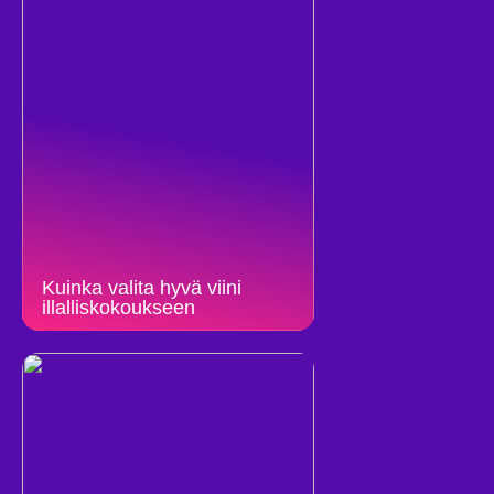
Kuinka valita hyvä viini
illalliskokoukseen