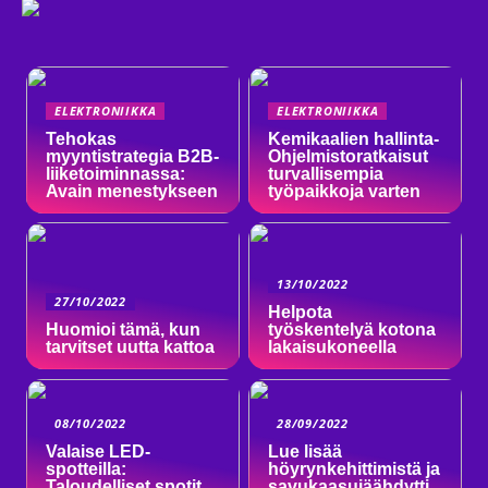
ELEKTRONIIKKA
ELEKTRONIIKKA
Tehokas
Kemikaalien hallinta-
myyntistrategia B2B-
Ohjelmistoratkaisut
liiketoiminnassa:
turvallisempia
Avain menestykseen
työpaikkoja varten
13/10/2022
27/10/2022
Helpota
Huomioi tämä, kun
työskentelyä kotona
tarvitset uutta kattoa
lakaisukoneella
08/10/2022
28/09/2022
Valaise LED-
Lue lisää
spotteilla:
höyrynkehittimistä ja
Taloudelliset spotit
savukaasujäähdytti