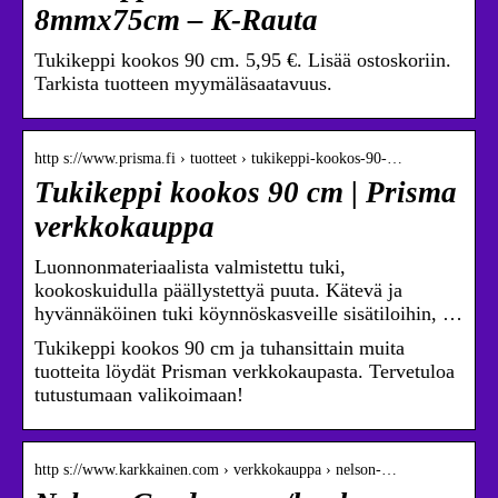
8mmx75cm – K-Rauta
Tukikeppi kookos 90 cm. 5,95 €. Lisää ostoskoriin.
Tarkista tuotteen myymäläsaatavuus.
http s://www.prisma.fi › tuotteet › tukikeppi-kookos-90-…
Tukikeppi kookos 90 cm | Prisma
verkkokauppa
Luonnonmateriaalista valmistettu tuki,
kookoskuidulla päällystettyä puuta. Kätevä ja
hyvännäköinen tuki köynnöskasveille sisätiloihin, …
Tukikeppi kookos 90 cm ja tuhansittain muita
tuotteita löydät Prisman verkkokaupasta. Tervetuloa
tutustumaan valikoimaan!
http s://www.karkkainen.com › verkkokauppa › nelson-…