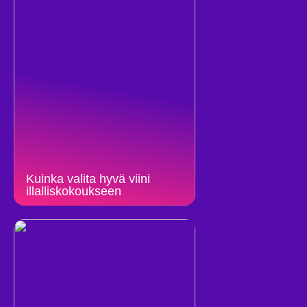
Kuinka valita hyvä viini
illalliskokoukseen