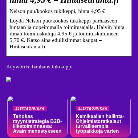
hinta 4,95 € – Hintaseuranta.fi
Nelson puu/kookos tukikeppi, hinta 4,95 €
Löydä Nelson puu/kookos tukikeppi parhaaseen
hintaan ja nopeimmalla toimitusajalla. Halvin hinta
ilman toimituskuluja 4,95 € ja toimituskuluineen
5,70 €. Katso aina edullisimmat kaupat –
Hintaseuranta.fi
Keywords: bauhaus tukikeppi
ELEKTRONIIKKA
ELEKTRONIIKKA
Tehokas
Kemikaalien hallinta-
myyntistrategia B2B-
Ohjelmistoratkaisut
liiketoiminnassa:
turvallisempia
Avain menestykseen
työpaikkoja varten