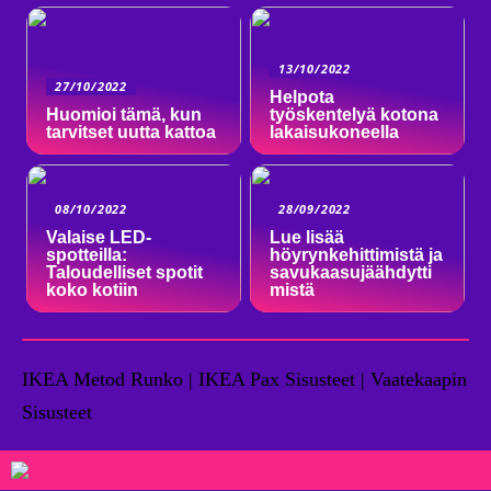
13/10/2022
27/10/2022
Helpota
Huomioi tämä, kun
työskentelyä kotona
tarvitset uutta kattoa
lakaisukoneella
08/10/2022
28/09/2022
Valaise LED-
Lue lisää
spotteilla:
höyrynkehittimistä ja
Taloudelliset spotit
savukaasujäähdytti
koko kotiin
mistä
IKEA Metod Runko | IKEA Pax Sisusteet | Vaatekaapin
Sisusteet