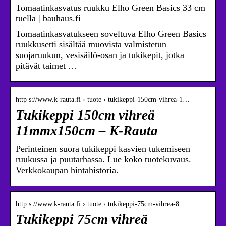
Tomaatinkasvatus ruukku Elho Green Basics 33 cm
tuella | bauhaus.fi
Tomaatinkasvatukseen soveltuva Elho Green Basics
ruukkusetti sisältää muovista valmistetun
suojaruukun, vesisäilö-osan ja tukikepit, jotka
pitävät taimet …
http s://www.k-rauta.fi › tuote › tukikeppi-150cm-vihrea-1…
Tukikeppi 150cm vihreä
11mmx150cm – K-Rauta
Perinteinen suora tukikeppi kasvien tukemiseen
ruukussa ja puutarhassa. Lue koko tuotekuvaus.
Verkkokaupan hintahistoria.
http s://www.k-rauta.fi › tuote › tukikeppi-75cm-vihrea-8…
Tukikeppi 75cm vihreä