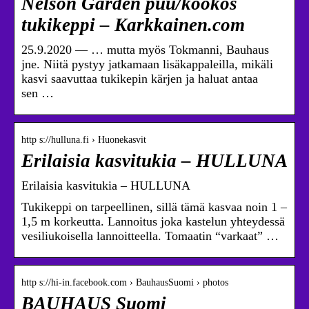
Nelson Garden puu/kookos
tukikeppi – Karkkainen.com
25.9.2020 — … mutta myös Tokmanni, Bauhaus
jne. Niitä pystyy jatkamaan lisäkappaleilla, mikäli
kasvi saavuttaa tukikepin kärjen ja haluat antaa
sen …
http s://hulluna.fi › Huonekasvit
Erilaisia kasvitukia – HULLUNA
Erilaisia kasvitukia – HULLUNA
Tukikeppi on tarpeellinen, sillä tämä kasvaa noin 1 –
1,5 m korkeutta. Lannoitus joka kastelun yhteydessä
vesiliukoisella lannoitteella. Tomaatin “varkaat” …
http s://hi-in.facebook.com › BauhausSuomi › photos
BAUHAUS Suomi