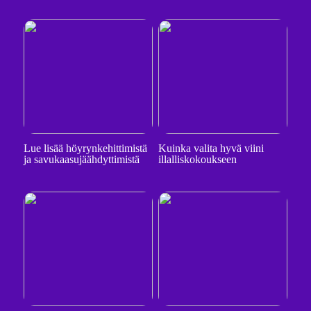
Lue lisää höyrynkehittimistä
Kuinka valita hyvä viini
ja savukaasujäähdyttimistä
illalliskokoukseen