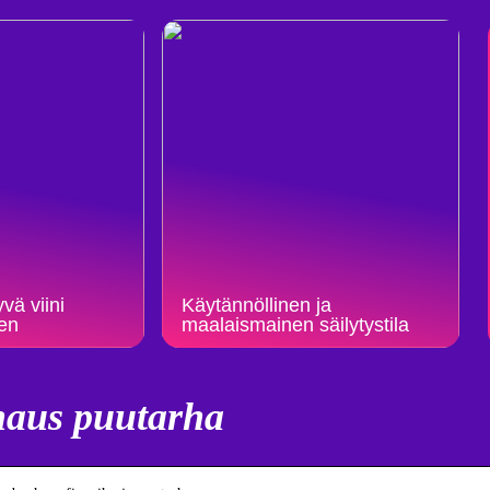
vä viini
Käytännöllinen ja
een
maalaismainen säilytystila
aus puutarha