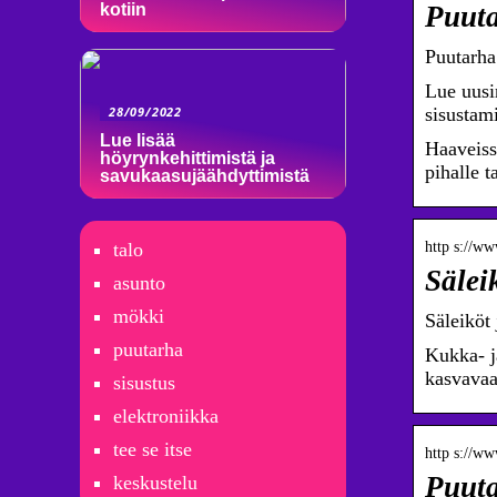
kotiin
Puuta
Puutarha 
Lue uusi
28/09/2022
sisustam
Lue lisää
Haaveiss
höyrynkehittimistä ja
pihalle t
savukaasujäähdyttimistä
talo
http s://ww
Sälei
asunto
mökki
Säleiköt
puutarha
Kukka- j
kasvava
sisustus
elektroniikka
tee se itse
http s://ww
Puuta
keskustelu