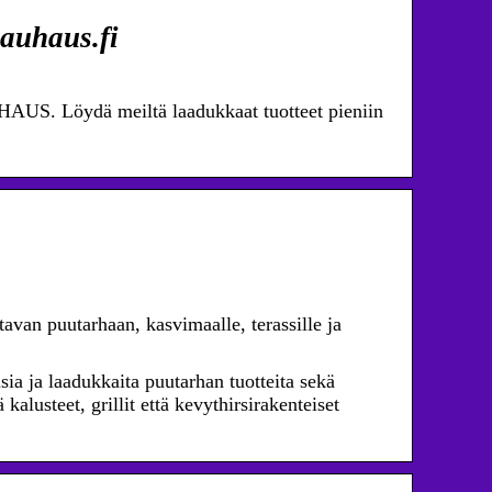
auhaus.fi
AUS. Löydä meiltä laadukkaat tuotteet pieniin
an puutarhaan, kasvimaalle, terassille ja
ia ja laadukkaita puutarhan tuotteita sekä
alusteet, grillit että kevythirsirakenteiset