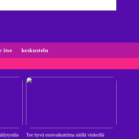
e itse
keskustelu
ilytystila
Tee hyvä ensivaikutelma näillä vinkeillä