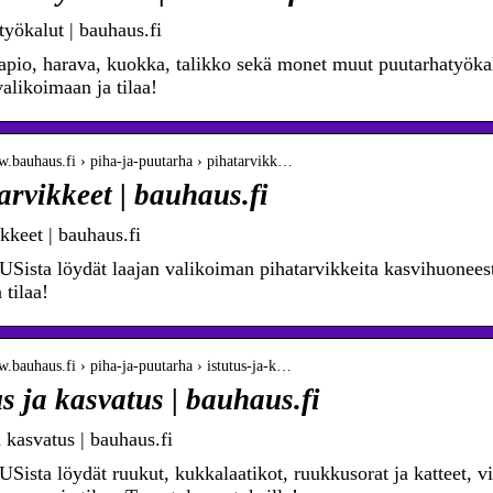
työkalut | bauhaus.fi
lapio, harava, kuokka, talikko sekä monet muut puutarhatyök
alikoimaan ja tilaa!
w.bauhaus.fi › piha-ja-puutarha › pihatarvikk…
arvikkeet | bauhaus.fi
kkeet | bauhaus.fi
sta löydät laajan valikoiman pihatarvikkeita kasvihuoneest
 tilaa!
w.bauhaus.fi › piha-ja-puutarha › istutus-ja-k…
us ja kasvatus | bauhaus.fi
a kasvatus | bauhaus.fi
sta löydät ruukut, kukkalaatikot, ruukkusorat ja katteet, vi