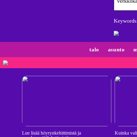
verkkokau
Keywords:
talo
asunto
m
Lue lisää höyrynkehittimistä ja
Kuinka vali