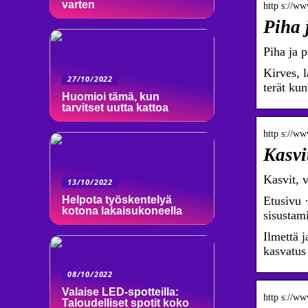
varten
http s://ww
Piha 
Piha ja p
Kirves, l
27/10/2022
terät kun
Huomioi tämä, kun
tarvitset uutta kattoa
http s://ww
Kasvi
Kasvit, v
13/10/2022
Helpota työskentelyä
Etusivu 
kotona lakaisukoneella
sisustam
Ilmettä 
kasvatus
08/10/2022
Valaise LED-spotteilla:
http s://ww
Taloudelliset spotit koko