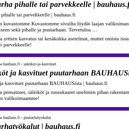
rha pihalle tai parvekkeelle | bauhaus.f
pihalle tai parvekkeelle | bauhaus.fi
n kuvastomme Kuvastomme sivuilta löydät laajan valikoiman t
iseen sekä pihalle ja puutarhaan. Tervetuloa …
a yrttien kasvatus tai kesäkukka asetelmat, muttet omista isoa
ai parvekkeelle!
w.bauhaus.fi › saleikot-ja-kasvituet
köt ja kasvituet puutarhaan BAUHAUSis
 ja kasvituet puutarhaan BAUHAUSista | bauhaus.fi
a pensastuet, säleiköt ja ruusukaaret unelmien pihan rakenta
an valikoimaamme!
w.bauhaus.fi › puutarhatyokalut
rhatyökalut | bauhaus.fi