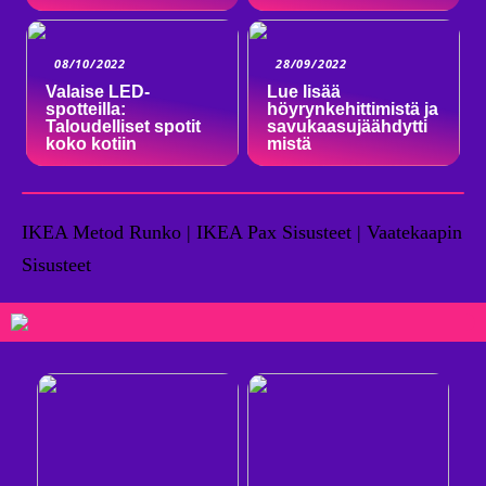
08/10/2022
28/09/2022
Valaise LED-
Lue lisää
spotteilla:
höyrynkehittimistä ja
Taloudelliset spotit
savukaasujäähdytti
koko kotiin
mistä
IKEA Metod Runko | IKEA Pax Sisusteet | Vaatekaapin
Sisusteet