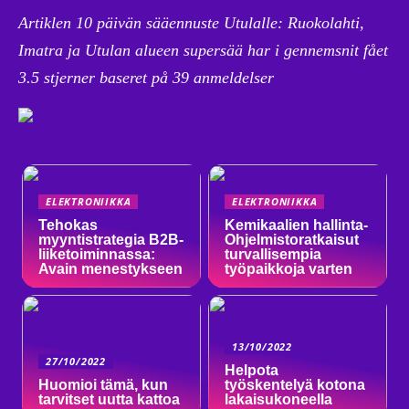
Artiklen 10 päivän sääennuste Utulalle: Ruokolahti,
Imatra ja Utulan alueen supersää har i gennemsnit fået
3.5
stjerner baseret på
39
anmeldelser
ELEKTRONIIKKA
ELEKTRONIIKKA
Tehokas
Kemikaalien hallinta-
myyntistrategia B2B-
Ohjelmistoratkaisut
liiketoiminnassa:
turvallisempia
Avain menestykseen
työpaikkoja varten
13/10/2022
27/10/2022
Helpota
Huomioi tämä, kun
työskentelyä kotona
tarvitset uutta kattoa
lakaisukoneella