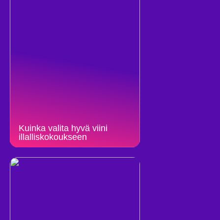
Kuinka valita hyvä viini
illalliskokoukseen