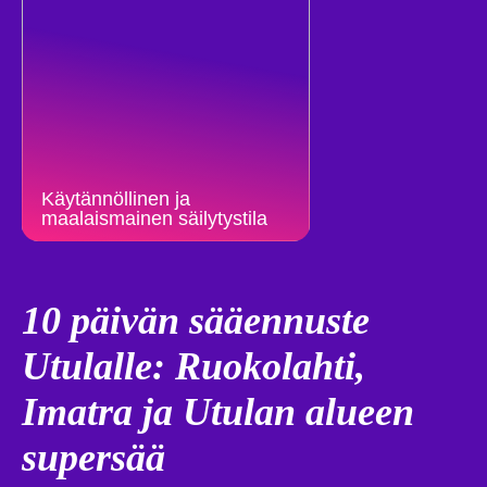
Käytännöllinen ja
maalaismainen säilytystila
10 päivän sääennuste
Utulalle: Ruokolahti,
Imatra ja Utulan alueen
supersää