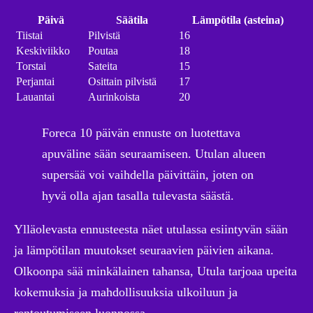
Päivä
Säätila
Lämpötila (asteina)
Tiistai
Pilvistä
16
Keskiviikko
Poutaa
18
Torstai
Sateita
15
Perjantai
Osittain pilvistä
17
Lauantai
Aurinkoista
20
Foreca 10 päivän ennuste on luotettava
apuväline sään seuraamiseen. Utulan alueen
supersää voi vaihdella päivittäin, joten on
hyvä olla ajan tasalla tulevasta säästä.
Ylläolevasta ennusteesta näet utulassa esiintyvän sään
ja lämpötilan muutokset seuraavien päivien aikana.
Olkoonpa sää minkälainen tahansa, Utula tarjoaa upeita
kokemuksia ja mahdollisuuksia ulkoiluun ja
rentoutumiseen luonnossa.